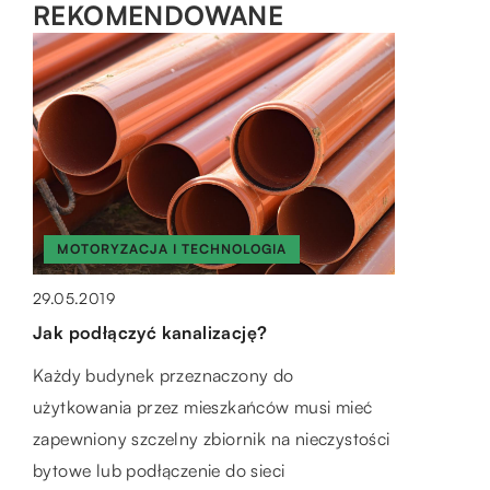
REKOMENDOWANE
HOBBY I SPORT
MOTORYZACJA I TECHNOLOGIA
BIZNES
18.02.2021
29.05.2019
12.11.2021
Pierwszy wyjazd na narty – co musimy
Jak podłączyć kanalizację?
Jakie są rodzaje obróbki metali i na jakie
zabrać?
się zdecydować?
Każdy budynek przeznaczony do
Narty to sport zimowy, który sprawia wiele
użytkowania przez mieszkańców musi mieć
Obróbka metali jest niezbędną, aby można
radości, a do tego jest korzystny dla zdrowia,
zapewniony szczelny zbiornik na nieczystości
było wykorzystać je do jakichkolwiek
samopoczucia oraz sylwetki. Szusowanie po
bytowe lub podłączenie do sieci
elementów. Oczywiście ilość zastosowań