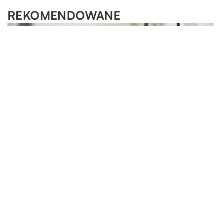
REKOMENDOWANE
MIESZKANIE
HOBBY I SPORT
MOTORYZACJA I TECHNOLOGIA
23.09.2020
16.08.2021
10.12.2022
Jak często należy przeprowadzać przegląd instalacji
O jakie elementy należy szczególnie dbać w
Roboty przemysłowe – spawanie zrobotyzowane i
przeciwpożarowych?
motocyklu?
nie tylko
Instalacja przeciwpożarowa ma na celu zabezpieczyć
Aby jazda na motocyklu była bezpieczna i przyjemna,
Robot przemysłowy to system robotów wykorzystywany