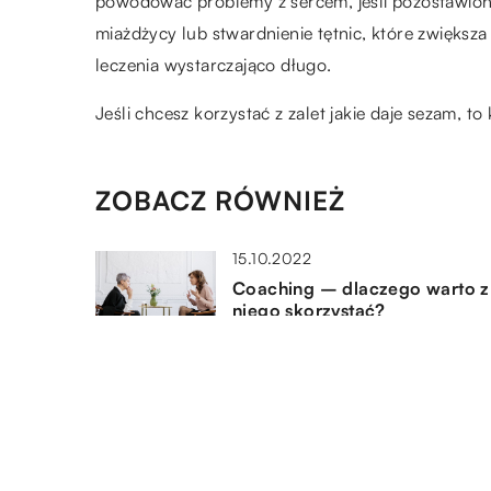
powodować problemy z sercem, jeśli pozostawion
miażdżycy lub stwardnienie tętnic, które zwiększ
leczenia wystarczająco długo.
Jeśli chcesz korzystać z zalet jakie daje sezam, to
ZOBACZ RÓWNIEŻ
15.10.2022
Coaching – dlaczego warto z
niego skorzystać?
07.10.2021
Jak powstaje cydr?
21.10.2020