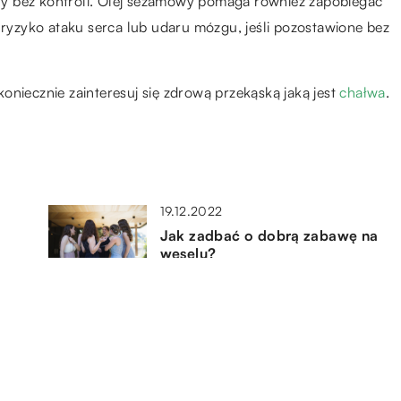
y bez kontroli. Olej sezamowy pomaga również zapobiegać
a ryzyko ataku serca lub udaru mózgu, jeśli pozostawione bez
 koniecznie zainteresuj się zdrową przekąską jaką jest
chałwa
.
19.12.2022
Jak zadbać o dobrą zabawę na
weselu?
21.04.2021
Jak wybrać najlepszą firmę
kurierską dla siebie?
03.08.2022