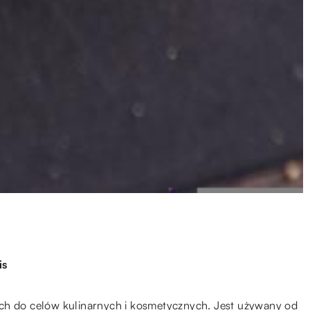
is
ych do celów kulinarnych i kosmetycznych. Jest używany od