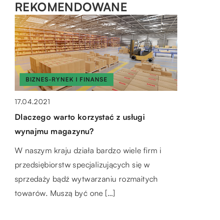
REKOMENDOWANE
BIZNES-RYNEK I FINANSE
17.04.2021
HOBBY I SPORT
MIESZKANIE
Dlaczego warto korzystać z usługi
wynajmu magazynu?
04.07.2019
18.01.2021
Wpływ przerzutek na komfort jazdy
Jak zaaranżować w domu komfortowe
W naszym kraju działa bardzo wiele firm i
rowerem
miejsce do pracy zdalnej?
przedsiębiorstw specjalizujących się w
sprzedaży bądź wytwarzaniu rozmaitych
Rower to środek transportu, który w
Wiele zawodów wykonywanych jest w
towarów. Muszą być one […]
ostatnich latach cieszy się ogromnym
domowym biurze. Architekci, projektanci
powodzeniem wśród miłośników aktywności
wnętrz, copywriterzy, graficy, blogerzy to