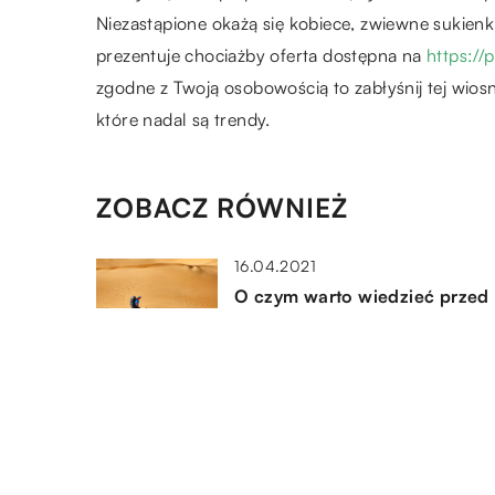
Niezastąpione okażą się kobiece, zwiewne sukienki
prezentuje chociażby oferta dostępna na
https://
zgodne z Twoją osobowością to zabłyśnij tej wio
które nadal są trendy.
ZOBACZ RÓWNIEŻ
16.04.2021
O czym warto wiedzieć przed
wyjazdem do Arabii Saudyjski
19.08.2020
Mały modniś – krótko o
stylowych ubrankach dla
niemowlaków