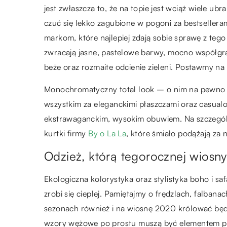
jest zwłaszcza to, że na topie jest wciąż wiele ub
czuć się lekko zagubione w pogoni za bestsellera
markom, które najlepiej zdają sobie sprawę z teg
zwracają jasne, pastelowe barwy, mocno współgraj
beże oraz rozmaite odcienie zieleni. Postawmy n
Monochromatyczny total look – o nim na pewno b
wszystkim za eleganckimi płaszczami oraz casua
ekstrawaganckim, wysokim obuwiem. Na szczegól
kurtki firmy
By o La La
, które śmiało podążają za
Odzież, którą tegorocznej wiosny
Ekologiczna kolorystyka oraz stylistyka boho i saf
zrobi się cieplej. Pamiętajmy o frędzlach, falban
sezonach również i na wiosnę 2020 królować będzi
wzory wężowe po prostu muszą być elementem prz