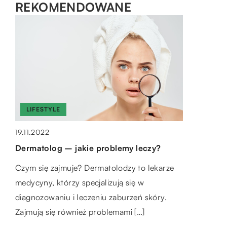
REKOMENDOWANE
LIFESTYLE
LIFESTYLE
LIFESTYLE
19.11.2022
16.02.2023
09.01.2020
Dermatolog – jakie problemy leczy?
Jakich kamieni używa się do tworzenia
Jakie atrakcje dla turystów znajdziemy w
Czym się zajmuje? Dermatolodzy to lekarze
biżuterii?
Łodzi?
medycyny, którzy specjalizują się w
Istnieje wiele różnych rodzajów kamieni,
Łódź to niegdyś jedno z najważniejszych
diagnozowaniu i leczeniu zaburzeń skóry.
które można wykorzystać do tworzenia
miast przemysłowych w naszym kraju, które
Zajmują się również problemami […]
biżuterii. Niektóre z najbardziej popularnych
obecnie rozwija się w ogromnym tempie.