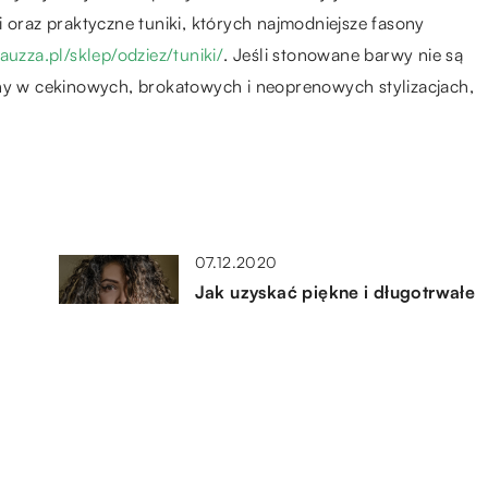
 oraz praktyczne tuniki, których najmodniejsze fasony
pauzza.pl/sklep/odziez/tuniki/
. Jeśli stonowane barwy nie są
sny w cekinowych, brokatowych i neoprenowych stylizacjach,
07.12.2020
Jak uzyskać piękne i długotrwałe
ej?
loki?
21.09.2019
Najpopularniejsze rozjaśniacze
do włosów