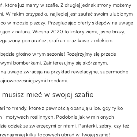
rań, które już mamy w szafie. Z drugiej jednak strony możemy
mi. W takim przypadku najlepiej jest zaufać swoim ulubionym
o co w modzie piszczy. Przeglądając oferty sklepów na uwagę
ące z naturą. Wiosna 2020 to kolory ziemi, jasne brązy,
a zgaszony pomarańcz, szafran oraz kawę z mlekiem.
ędzie głośno w tym sezonie! Rozejrzyjmy się przede
lowymi bomberkami. Zainteresujmy się skórzanym,
ną uwagę zwracają na przykład rewelacyjne, supermodne
 najnowocześniejszymi trendami.
 musisz mieć w swojej szafie
ari to trendy, które z pewnością opanują ulice, gdy tylko
ach i motywach roślinnych. Podobnie jak w minionych
e odzież ze zwierzęcymi printami. Panterki, zebry, czy też
ynajmniej kilku topowych ubrań w Twojej szafie!