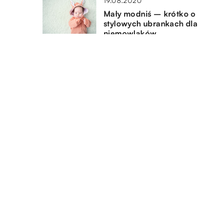
19.08.2020
Mały modniś – krótko o
stylowych ubrankach dla
niemowlaków
11.03.2022
Sukienka rozkloszowana – cz
pasuje do każdego typu urod
DODAJ KOMENTARZ