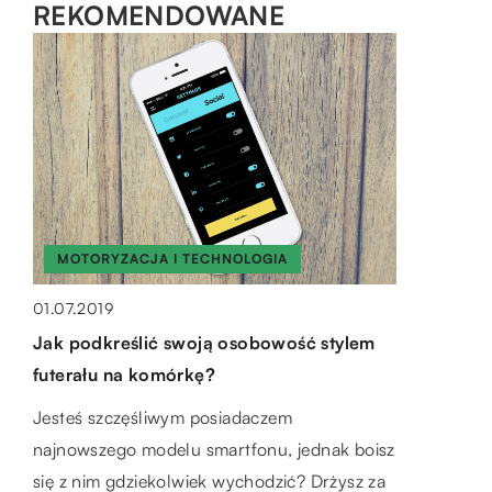
REKOMENDOWANE
BIZNES-RYNEK I FINANSE
MOTORYZACJA I TECHNOLOGIA
29.01.2021
MIESZKANIE
01.07.2019
Szkolenia BHP – kto ma obowiązek ich
Jak podkreślić swoją osobowość stylem
23.03.2021
przeprowadzenia?
futerału na komórkę?
Na co zwrócić uwagę wybierając stolik
Szkolenie z zakresu bezpieczeństwa i higieny
Jesteś szczęśliwym posiadaczem
kawowy
pracy jest obowiązkowym punktem, przez
najnowszego modelu smartfonu, jednak boisz
Stolik kawowy to stosunkowo niewielki mebel
który musi przejść każdy pracownik, zanim
się z nim gdziekolwiek wychodzić? Drżysz za