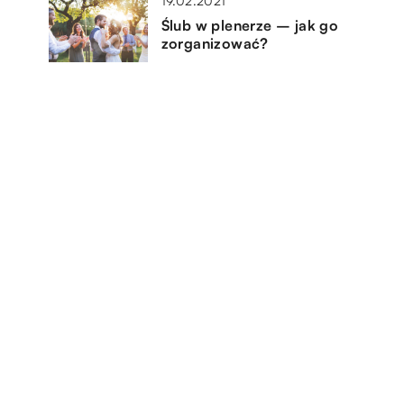
19.02.2021
Ślub w plenerze – jak go
zorganizować?
06.07.2021
y
Akcesoria o których warto
y?
pomyśleć podczas zakupu łóżka