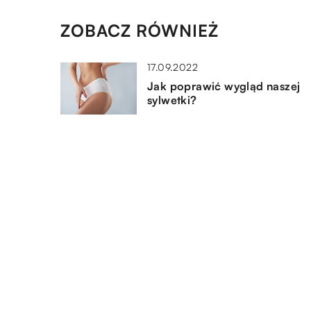
ZOBACZ RÓWNIEŻ
17.09.2022
Jak poprawić wygląd naszej
sylwetki?
23.02.2020
Jak przygotować ser z olejem
lnianym?
14.06.2022
Preparat lipsomalny – co to je
i do czego służy?