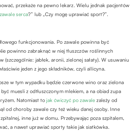
pować, przekaże na pewno lekarz. Wielu jednak pacjentów
 zawale serca
?” lub „Czy mogę uprawiać sport?”.
dłowego funkcjonowania. Po zawale powinna być
ie powinno zabraknąć w niej tłuszczów roślinnych
 (szczególnie: jabłek, aronii, zielonej sałaty). W usuwaniu
łaściwie jeden z jego składników, czyli allicyna.
epsze w tym wypadku będzie czerwone wino oraz zielona
o być muesli z odtłuszczonym mlekiem, a na obiad zupa
 ryżem. Natomiast to
jak ćwiczyć po zawale
zależy od
łynął od choroby zawale czy też wieku danej osoby. Inne
zpitalnej, inne już w domu. Przebywając poza szpitalem,
ać, a nawet uprawiać sporty takie jak siatkówka.