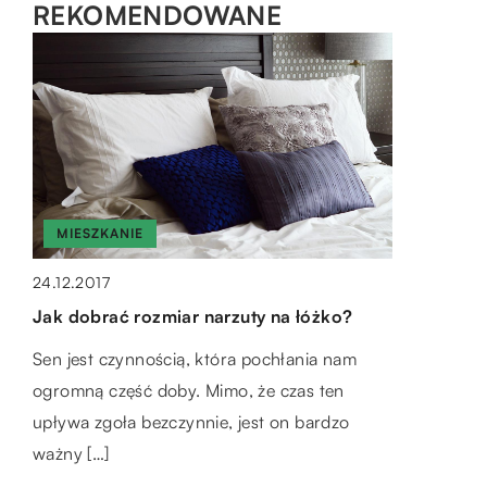
REKOMENDOWANE
MIESZKANIE
BIZNES-RYNEK I FINANSE
LIFESTYLE
24.12.2017
14.12.2022
Jak dobrać rozmiar narzuty na łóżko?
12.10.2021
Jak wybrać odpowiednie biuro
Sen jest czynnością, która pochłania nam
Jak ubrać dziecko do szkoły zimową
podatkowe?
ogromną część doby. Mimo, że czas ten
porą?
Wybór odpowiedniego biura podatkowego to
upływa zgoła bezczynnie, jest on bardzo
Zimą warunki atmosferyczne z reguły nie
poważna decyzja. Jeśli wybierzesz złe biuro,
ważny […]
rozpieszczają. Aby się nie przeziębić i cieszyć
możesz w końcu zapłacić więcej niż trzeba za