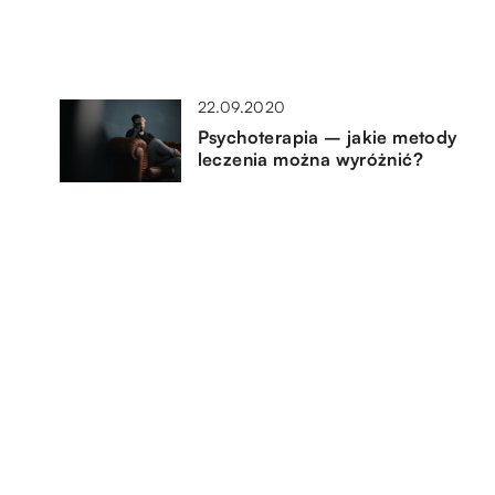
22.09.2020
Psychoterapia – jakie metody
leczenia można wyróżnić?
08.08.2020
Przy pomocy jakich produktów
można polepszyć swoje
odżywianie
24.05.2019
st
Czym różni się psychoterapeuta
od psychiatry?