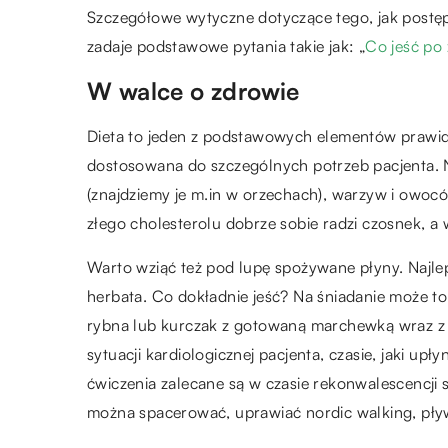
Szczegółowe wytyczne dotyczące tego, jak postę
zadaje podstawowe pytania takie jak: „
Co jeść po
W walce o zdrowie
Dieta to jeden z podstawowych elementów prawi
dostosowana do szczególnych potrzeb pacjenta. N
(znajdziemy je m.in w orzechach), warzyw i owoców
złego cholesterolu dobrze sobie radzi czosnek, a w
Warto wziąć też pod lupę spożywane płyny. Najl
herbata. Co dokładnie jeść? Na śniadanie może t
rybna lub kurczak z gotowaną marchewką wraz z
sytuacji kardiologicznej pacjenta, czasie, jaki up
ćwiczenia zalecane są w czasie rekonwalescencji s
można spacerować, uprawiać nordic walking, pływ