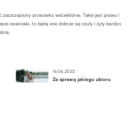
ć zaszczepiony przeciwko wściekliźnie. Takie jest prawo i
asze zwierzaki, to będą one dobrze się czuły i żyły bardzo
dnia.
16.06.2022
Za sprawą jakiego ubioru
w
możemy czuć się komfortowo i
kobieco w trakcie ciąży?
16.07.2022
Czy warto zaopatrzyć się w
spódnicę ciążową?