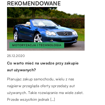
REKOMENDOWANE
MOTORYZACJA I TECHNOLOGIA
MIESZKANIE
ZDROWE ŻYCIE
25.12.2020
Co warto mieć na uwadze przy zakupie
11.02.2022
26.11.2020
aut używanych?
Dlaczego warto ogrzewać dom
Dieta pudełkowa – czy istnieje możliwość
ekogroszkiem?
jej dopasowania do indywidualnych
Planując zakup samochodu, wielu z nas
potrzeb?
najpierw przegląda oferty sprzedaży aut
Sezon zimowy już w pełni, tak więc już jakiś
używanych. Takie rozwiązanie ma wiele zalet.
czas temu podjęliśmy decyzję czym opalamy
Catering pudełkowy jako forma codziennego
Przede wszystkim jednak […]
swoją nieruchomość. Ale może jesteśmy […]
żywienia zyskuje na popularności. Pęd