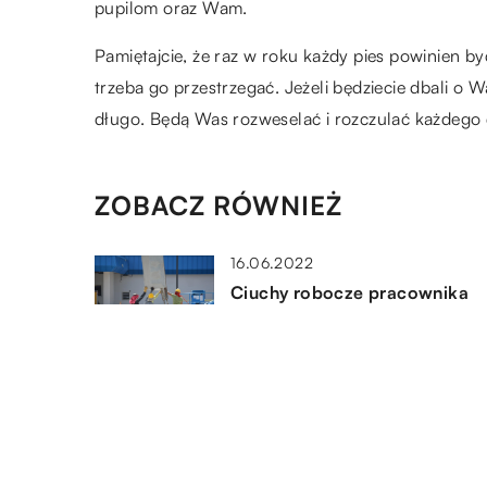
pupilom oraz Wam.
Pamiętajcie, że raz w roku każdy pies powinien by
trzeba go przestrzegać. Jeżeli będziecie dbali o W
długo. Będą Was rozweselać i rozczulać każdego 
ZOBACZ RÓWNIEŻ
16.06.2022
Ciuchy robocze pracownika
budowlanego – co wchodzi 
ich skład?
24.05.2019
Skąd wziąć pomysł na
zaproszenia ślubne?