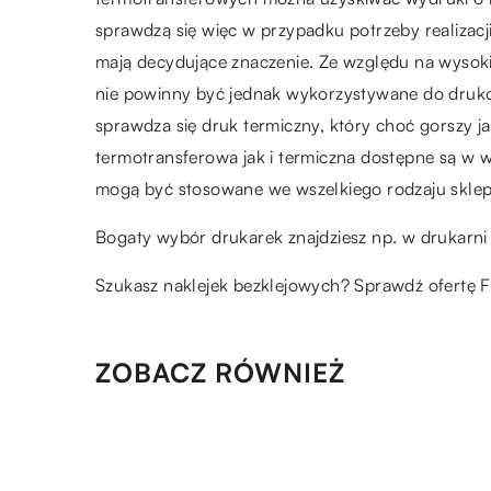
sprawdzą się więc w przypadku potrzeby realizacj
mają decydujące znaczenie. Ze względu na wysok
nie powinny być jednak wykorzystywane do drukow
sprawdza się druk termiczny, który choć gorszy 
termotransferowa jak i termiczna dostępne są w 
mogą być stosowane we wszelkiego rodzaju skle
Bogaty wybór drukarek znajdziesz np. w drukarni
Szukasz naklejek bezklejowych? Sprawdź ofertę F
ZOBACZ RÓWNIEŻ
12.01.2022
Biuro rachunkowe – dlaczeg
warto powierzyć swoje finans