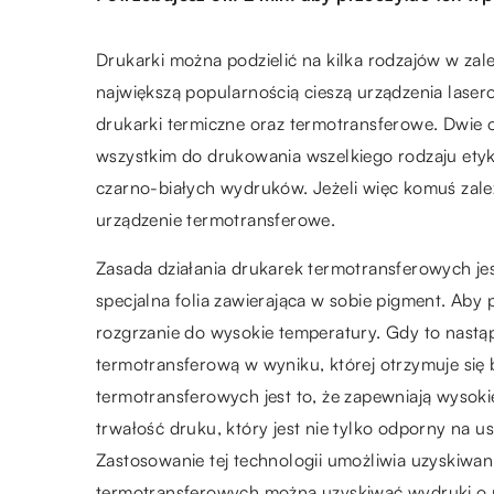
Drukarki można podzielić na kilka rodzajów w za
największą popularnością cieszą urządzenia lase
drukarki termiczne oraz termotransferowe. Dwie
wszystkim do drukowania wszelkiego rodzaju etyk
czarno-białych wydruków. Jeżeli więc komuś zale
urządzenie termotransferowe.
Zasada działania drukarek termotransferowych jes
specjalna folia zawierająca w sobie pigment. Aby
rozgrzanie do wysokie temperatury. Gdy to nastąp
termotransferową w wyniku, której otrzymuje si
termotransferowych jest to, że zapewniają wysokie
trwałość druku, który jest nie tylko odporny na 
Zastosowanie tej technologii umożliwia uzyskiwa
termotransferowych można uzyskiwać wydruki o r