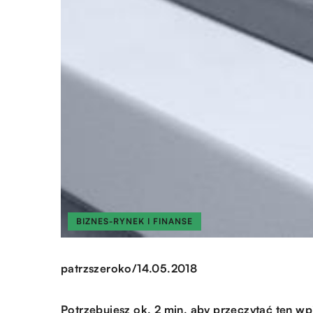
BIZNES-RYNEK I FINANSE
/
patrzszeroko
14.05.2018
Potrzebujesz ok. 2 min. aby przeczytać ten wp