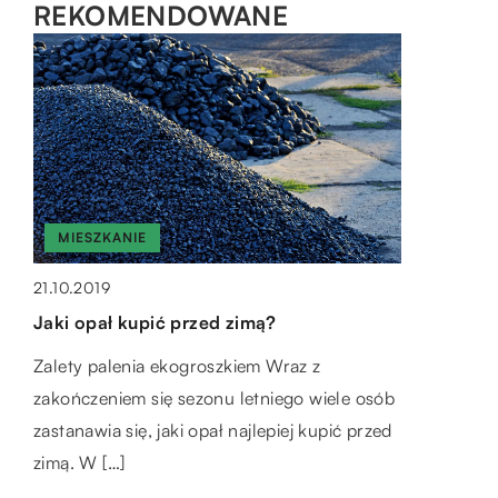
REKOMENDOWANE
MIESZKANIE
LIFESTYLE
HOBBY I SPORT
21.10.2019
28.06.2021
26.06.2021
Jaki opał kupić przed zimą?
Zakup biżuterii – postaw na niebanalne
Od pomysłu do gotowego ubrania – w
Zalety palenia ekogroszkiem Wraz z
pierścionki
jaki sposób powstają nowoczesne
zakończeniem się sezonu letniego wiele osób
projekty odzieżowe?
Zaręczyny, rocznica czy inne ważne okazje
zastanawia się, jaki opał najlepiej kupić przed
wymagają specjalnej oprawy – kobiet
Nosimy je na co dzień, ale tak naprawdę nie
zimą. W […]
uwielbiają dostawać biżuterię, a pierścionek
mamy pojęcia, jak powstają. Ubrania, bo to o