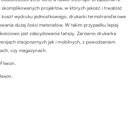
i skomplikowanych projektów, w których jakość i trwałość
i koszt wydruku jednostkowego, drukarki termotransferowe
ania dużej ilości materiałów. W takim przypadku lepiej
jakościowo jest zdecydowanie tańszy. Zarówno drukarka
wersjach stacjonarnych jak i mobilnych, z powodzeniem
pach, czy magazynach.
 Flexon.
lexon.
18.06.2021
o
Jakie kroki podjąć przy
e
zakładaniu swojej pierwszej