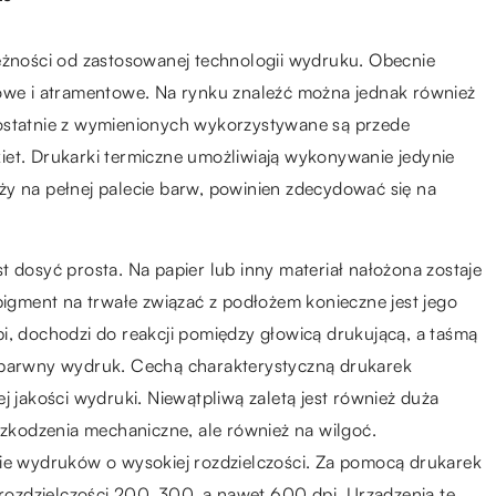
leżności od zastosowanej technologii wydruku. Obecnie
rowe i atramentowe. Na rynku znaleźć można jednak również
 ostatnie z wymienionych wykorzystywane są przede
iet. Drukarki termiczne umożliwiają wykonywanie jedynie
ży na pełnej palecie barw, powinien zdecydować się na
t dosyć prosta. Na papier lub inny materiał nałożona zostaje
 pigment na trwałe związać z podłożem konieczne jest jego
i, dochodzi do reakcji pomiędzy głowicą drukującą, a taśmą
ę barwny wydruk. Cechą charakterystyczną drukarek
j jakości wydruki. Niewątpliwą zaletą jest również duża
uszkodzenia mechaniczne, ale również na wilgoć.
nie wydruków o wysokiej rozdzielczości. Za pomocą drukarek
ozdzielczości 200, 300, a nawet 600 dpi. Urządzenia te