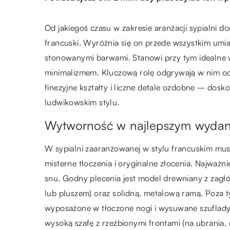
Od jakiegoś czasu w zakresie aranżacji sypialni 
francuski. Wyróżnia się on przede wszystkim u
stonowanymi barwami. Stanowi przy tym idealne w
minimalizmem. Kluczową rolę odgrywają w nim oc
finezyjne kształty i liczne detale ozdobne – do
ludwikowskim stylu.
Wytworność w najlepszym wyda
W sypialni zaaranżowanej w stylu francuskim musz
misterne tłoczenia i oryginalne złocenia. Najważ
snu. Godny plecenia jest model drewniany z zagł
lub pluszem) oraz solidną, metalową ramą. Poza t
wyposażone w tłoczone nogi i wysuwane szuflady 
wysoką szafę z rzeźbionymi frontami (na ubrania, d