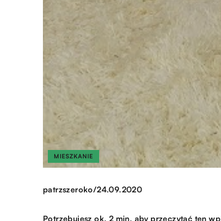
MIESZKANIE
/
patrzszeroko
24.09.2020
Potrzebujesz ok. 2 min. aby przeczytać ten wp