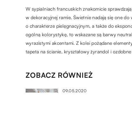
W sypialniach francuskich znakomicie sprawdzają
w dekoracyjnej ramie. Świetnie nadają się one do
o charakterze pielęgnacyjnym, a także do ekspono
ogólną kolorystykę, to wskazane są barwy neutral
wyrazistymi akcentami. Z kolei pożądane elementy
tapeta na ścianie, kryształowy żyrandol i ozdobn
ZOBACZ RÓWNIEŻ
09.05.2020
Meble do wnętrz w stylu
skandynawskim
15.06.2019
Stoły drewniane, czy metalow