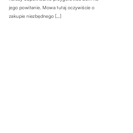
prawidłowo na ich rozwój. Niestety czasami
jego powitanie. Mowa tutaj oczywiście o
[…]
zdarza się, że z różnych […]
zakupie niezbędnego […]