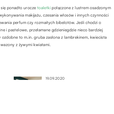
 się ponadto urocze
toaletki
połączone z lustrem osadzonym
 wykonywania makijażu, czesania włosów i innych czynności
wania perfum czy rozmaitych bibelotów. Jeśli chodzi o
ne i pastelowe, przełamane gdzieniegdzie nieco bardziej
 ozdobne to m.in. gruba zasłona z lambrekinem, kwiecista
e wazony z żywymi kwiatami.
19.09.2020
Meble z jakiego drewna wstawić
w sypialni?
27.08.2021
e?
Jakiego typu zamek można użyć