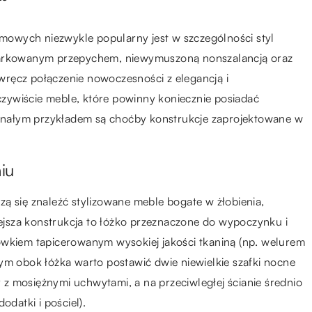
domowych niezwykle popularny jest w szczególności styl
miarkowanym przepychem, niewymuszoną nonszalancją oraz
ręcz połączenie nowoczesności z elegancją i
zywiście meble, które powinny koniecznie posiadać
skonałym przykładem są choćby konstrukcje zaprojektowane w
niu
ą się znaleźć stylizowane meble bogate w żłobienia,
niejsza konstrukcja to łóżko przeznaczone do wypoczynku i
ówkiem tapicerowanym wysokiej jakości tkaniną (np. welurem
ym obok łóżka warto postawić dwie niewielkie szafki nocne
z mosiężnymi uchwytami, a na przeciwległej ścianie średnio
odatki i pościel).