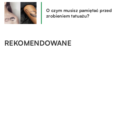
O czym musisz pamiętać przed
zrobieniem tatuażu?
REKOMENDOWANE
BIZNES-RYNEK I FINANSE
BEZ KATEGORII