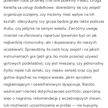
powinien robić przerwy (i ile one powinny trwać). Drugą
kwestią są usługi dodatkowe: dowiedzmy się czy zespół
organizuje oczepiny, czy możemy mieć wpływ na ich
kształt; zdecydujmy czy grupa będzie grała także podczas
ślubu, czy jedynie na samym weselu. Zwróćmy uwagę
również na oferowany repertuar (powinien być on jak
najbardziej różnorodny, ale i dopasowany do naszych
oczekiwań). Sprawdźmy ile osób liczy zespół i na jakich
instrumentach gra (jeśli gra, bo może przecież używać
gotowych podkładów); czy jest mieszany, czy jednorodny
(tylko męski lub żeński, czy męsko-żeński) oraz czy jest
gotów dojechać na miejsce wesela, jakim sprzętem
nagłaśniającym i oświetleniowym dysponuje. Bardzo
ważne jest również dotychczasowe portfolio: poprośmy
więc o nagrania, rekomendacje z wcześniejszych zleceń,
lub możliwość uczestniczenia w próbie – nie kupujmy