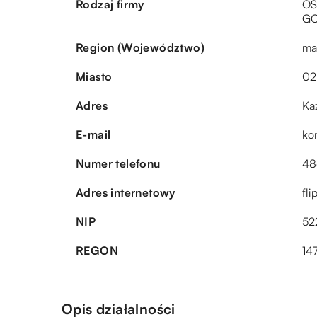
Rodzaj firmy
OS
G
Region (Województwo)
ma
Miasto
02
Adres
Ka
E-mail
ko
Numer telefonu
48
Adres internetowy
fli
NIP
52
REGON
14
Opis działalności