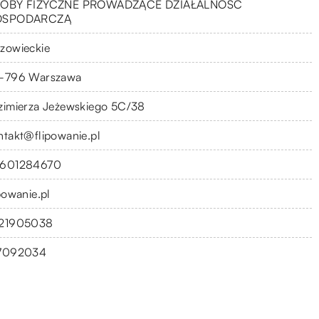
OBY FIZYCZNE PROWADZĄCE DZIAŁALNOŚĆ
OSPODARCZĄ
zowieckie
-796 Warszawa
zimierza Jeżewskiego 5C/38
ntakt@flipowanie.pl
601284670
powanie.pl
21905038
7092034