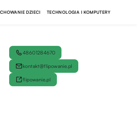
YCHOWANIE DZIECI
TECHNOLOGIA I KOMPUTERY
48601284670
kontakt@flipowanie.pl
flipowanie.pl