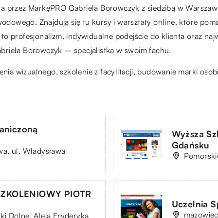
na przez MarkęPRO Gabriela Borowczyk z siedzibą w Warszawi
dowego. Znajdują się tu kursy i warsztaty online, które p
y to profesjonalizm, indywidualne podejście do klienta oraz na
briela Borowczyk – specjalistka w swoim fachu.
nia wizualnego, szkolenie z facylitacji, budowanie marki osobi
aniczoną
Wyższa Sz
Gdańsku
a, ul. Władysława
Pomorski
SZKOLENIOWY PIOTR
Uczelnia 
mazowiec
i Dolne, Aleja Fryderyka