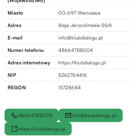
(Województwo)
Miasto
00-697 Warszawa
Adres
Aleje Jerozolimskie 55/4
E-mail
info@klubdialogu.pl
Numer telefonu
48664788004
Adres internetowy
https://klubdialogu.pl
NIP
5262764416
REGON
15728684
48664788004
info@klubdialogu.pl
https://klubdialogu.pl