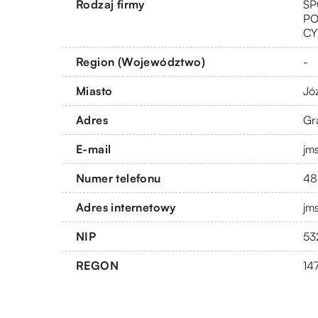
Rodzaj firmy
SP
PO
CY
Region (Województwo)
-
Miasto
Jó
Adres
Gr
E-mail
jm
Numer telefonu
48
Adres internetowy
jm
NIP
53
REGON
14