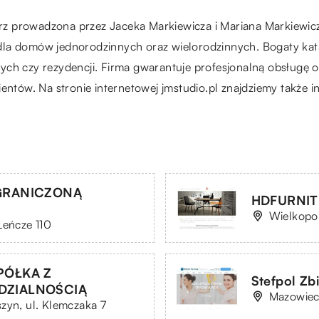
 prowadzona przez Jaceka Markiewicza i Mariana Markiewicza. 
dla domów jednorodzinnych oraz wielorodzinnych. Bogaty ka
ych czy rezydencji. Firma gwarantuje profesjonalną obsługę 
lientów. Na stronie internetowej jmstudio.pl znajdziemy takż
GRANICZONĄ
HDFURNIT
Wielkopol
Leńcze 110
PÓŁKA Z
Stefpol Zb
DZIALNOŚCIĄ
Mazowiec
zyn, ul. Klemczaka 7