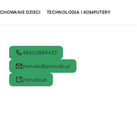
YCHOWANIE DZIECI
TECHNOLOGIA I KOMPUTERY
48603889433
jmstudio@jmstudio.pl
jmstudio.pl