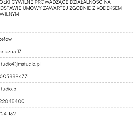
ÓŁKI CYWILNE PROWADZĄCE DZIAŁALNOŚĆ NA
DSTAWIE UMOWY ZAWARTEJ ZGODNIE Z KODEKSEM
WILNYM
zefów
aniczna 13
studio@jmstudio.pl
603889433
studio.pl
22048400
7241132