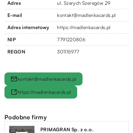
Adres
ul. Szarych Szeregów 29
E-mail
kontakt@madlenkacards.pl
Adres internetowy
https://madlenkacards.pl
NIP
7791220806
REGON
301115977
kontakt@madlenkacards.pl
https://madlenkacards.pl
Podobne firmy
PRIMAGRAN Sp. z o.o.