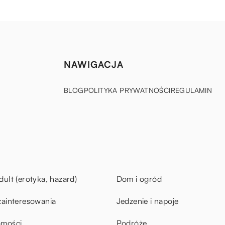
NAWIGACJA
BLOG
POLITYKA PRYWATNOŚCI
REGULAMIN
dult (erotyka, hazard)
Dom i ogród
zainteresowania
Jedzenie i napoje
omości
Podróże