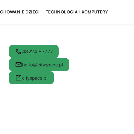
YCHOWANIE DZIECI
TECHNOLOGIA I KOMPUTERY
48224187777
hello@cityspace.pl
cityspace.pl