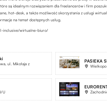
 które są idealnym rozwiązaniem dla freelancerów i firm pos
ne, hot-desk, a także możliwość skorzystania z usługi wirtual
ormacje na temat dostępnych usług.
ll-inclusive/wirtualne-biuro/
ki
PASIEKA S
a, ul. Mikołaja z
Wielkopol
EUROREN
58/U
Zachodnio