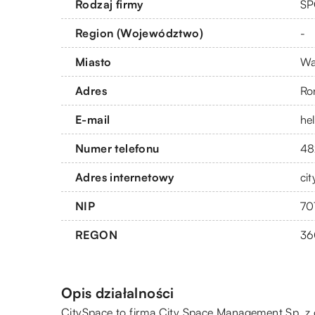
Rodzaj firmy
SP
Region (Województwo)
-
Miasto
Wa
Adres
Ro
E-mail
he
Numer telefonu
48
Adres internetowy
ci
NIP
70
REGON
36
Opis działalności
CitySpace to firma City Space Management Sp. z o.