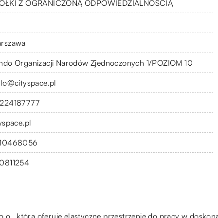
ÓŁKI Z OGRANICZONĄ ODPOWIEDZIALNOŚCIĄ
rszawa
ndo Organizacji Narodów Zjednoczonych 1/POZIOM 10
llo@cityspace.pl
224187777
tyspace.pl
10468056
0811254
o., która oferuje elastyczne przestrzenie do pracy w doskonał