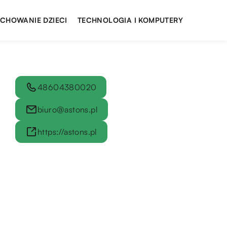
YCHOWANIE DZIECI
TECHNOLOGIA I KOMPUTERY
48604380020
biuro@astons.pl
https://astons.pl