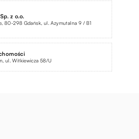
p. z o.o.
, 80-298 Gdańsk, ul. Azymutalna 9 / B1
uchomości
in, ul. Witkiewicza 58/U