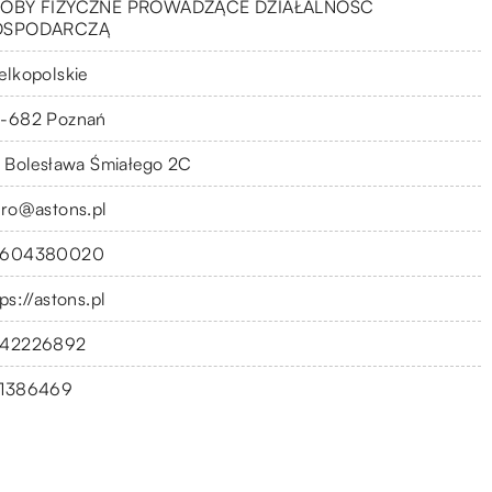
OBY FIZYCZNE PROWADZĄCE DZIAŁALNOŚĆ
OSPODARCZĄ
elkopolskie
-682 Poznań
. Bolesława Śmiałego 2C
uro@astons.pl
604380020
ps://astons.pl
42226892
1386469