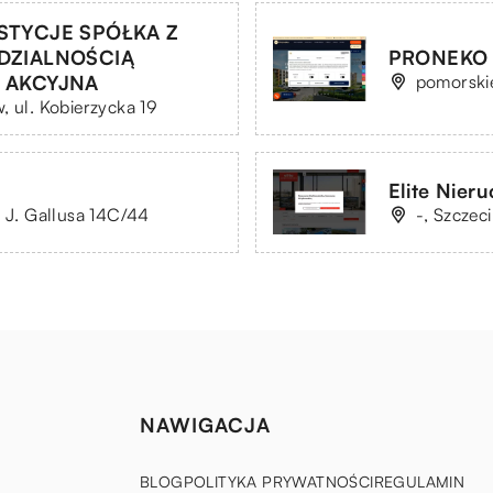
TYCJE SPÓŁKA Z
DZIALNOŚCIĄ
PRONEKO S
 AKCYJNA
pomorskie
, ul. Kobierzycka 19
Elite Nier
. J. Gallusa 14C/44
-, Szczec
NAWIGACJA
BLOG
POLITYKA PRYWATNOŚCI
REGULAMIN