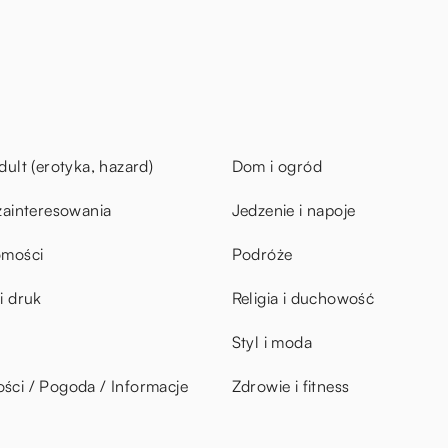
dult (erotyka, hazard)
Dom i ogród
zainteresowania
Jedzenie i napoje
omości
Podróże
i druk
Religia i duchowość
Styl i moda
ci / Pogoda / Informacje
Zdrowie i fitness