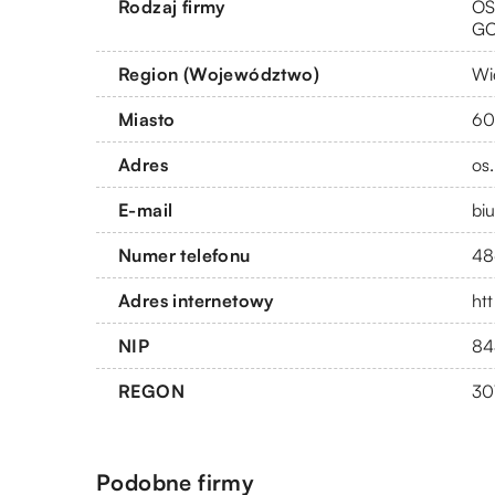
Rodzaj firmy
OS
G
Region (Województwo)
Wi
Miasto
60
Adres
os
E-mail
bi
Numer telefonu
48
Adres internetowy
htt
NIP
84
REGON
30
Podobne firmy