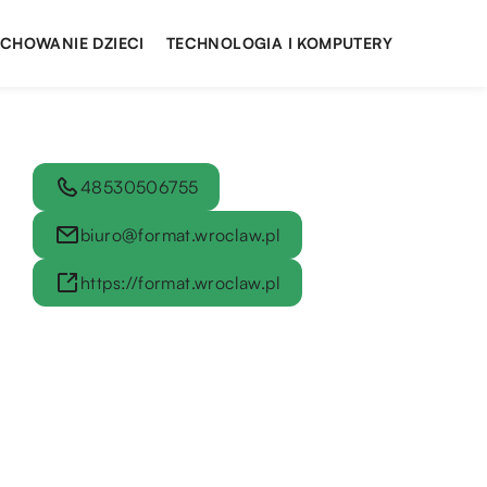
YCHOWANIE DZIECI
TECHNOLOGIA I KOMPUTERY
48530506755
biuro@format.wroclaw.pl
https://format.wroclaw.pl