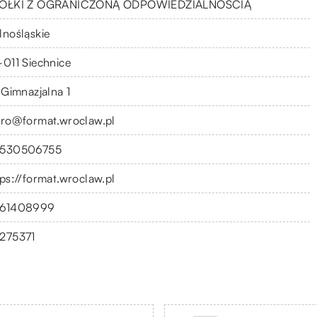
ÓŁKI Z OGRANICZONĄ ODPOWIEDZIALNOŚCIĄ
lnośląskie
-011 Siechnice
 Gimnazjalna 1
uro@format.wroclaw.pl
530506755
tps://format.wroclaw.pl
61408999
275371