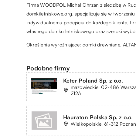
Firma WOODPOL Michał Chrzan z siedzibą w Rudn
domkiletniskowe.org, specjalizuje się w tworzeni
indywidualnemu podejściu do każdego klienta, fi
własnego domku letniskowego oraz szeroki wybór
Określenia wyróżniające: domki drewniane,
ALTA
Podobne firmy
Keter Poland Sp. z o.o.
mazowieckie, 02-486 Warszaw
212A
Hauraton Polska Sp. z o.o.
Wielkopolskie, 61-312 Poznań