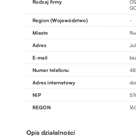
Rodzaj firmy
OS
G
Region (Województwo)
-
Miasto
Ru
Adres
Ju
E-mail
bi
Numer telefonu
48
Adres internetowy
do
NIP
57
REGON
16
Opis działalności