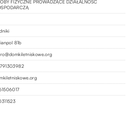
OBY FIZYCZNE PROWADZĄCE DZIAŁALNOŚĆ
OSPODARCZĄ
dniki
lianpol 81b
uro@domkiletniskowe.org
791303982
mkiletniskowe.org
61506017
0311523