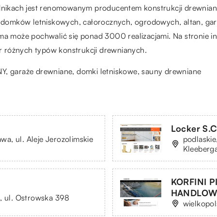
ikach jest renomowanym producentem konstrukcji drewniany
u domków letniskowych, całorocznych, ogrodowych, altan, gara
rma może pochwalić się ponad 3000 realizacjami. Na stronie i
 różnych typów konstrukcji drewnianych.
NY
, garaże drewniane, domki letniskowe, sauny drewniane
Locker S.C
a, ul. Aleje Jerozolimskie
podlaskie
Kleeberg
KORFINI 
HANDLOW
, ul. Ostrowska 398
wielkopol