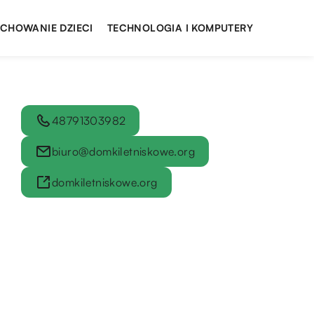
YCHOWANIE DZIECI
TECHNOLOGIA I KOMPUTERY
48791303982
biuro@domkiletniskowe.org
domkiletniskowe.org