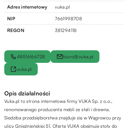
Adres internetowy
vuka.pl
NIP
7661998708
REGON
381294118
48516166728
biuro@vuka.pl
vuka.pl
Opis działalności
Vuka.pl to strona internetowa firmy VUKA Sp. z o.o.,
renomowanego producenta mebli ze stali i drewna.
Siedziba przedsiębiorstwa znajduje się w Wągrowcu przy
ulicy Gnieźnieńskiej 51. Oferta VUKA obejmuje stoły do