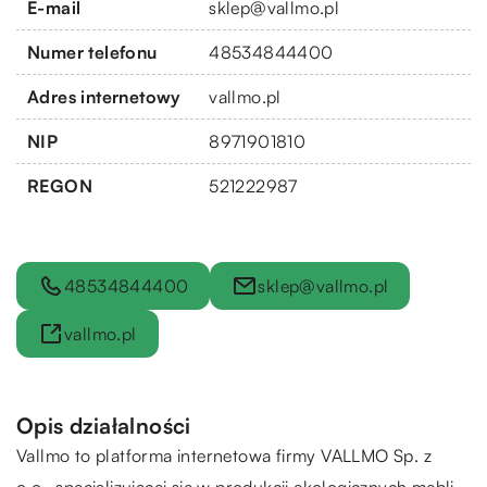
E-mail
sklep@vallmo.pl
Numer telefonu
48534844400
Adres internetowy
vallmo.pl
NIP
8971901810
REGON
521222987
48534844400
sklep@vallmo.pl
vallmo.pl
Opis działalności
Vallmo
to platforma internetowa firmy VALLMO Sp. z
o.o., specjalizującej się w produkcji ekologicznych mebli