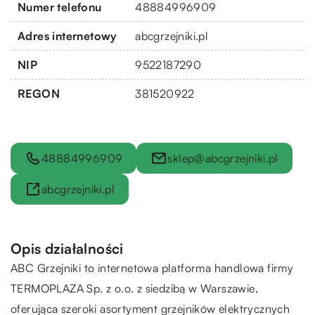
Numer telefonu
48884996909
Adres internetowy
abcgrzejniki.pl
NIP
9522187290
REGON
381520922
48884996909
sklep@abcgrzejniki.pl
abcgrzejniki.pl
Opis działalności
ABC Grzejniki to internetowa platforma handlowa firmy
TERMOPLAZA Sp. z o.o. z siedzibą w Warszawie,
oferująca szeroki asortyment grzejników elektrycznych