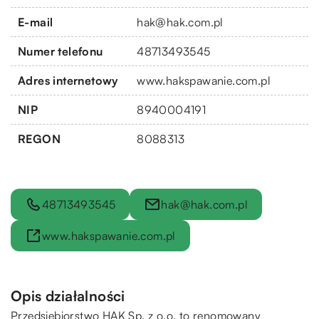
E-mail
hak@hak.com.pl
Numer telefonu
48713493545
Adres internetowy
www.hakspawanie.com.pl
NIP
8940004191
REGON
8088313
48713493545
hak@hak.com.pl
www.hakspawanie.com.pl
Opis działalności
Przedsiębiorstwo HAK Sp. z o.o. to renomowany