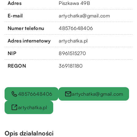
Adres
Piszkawa 49B
E-mail
artychatka@gmail.com
Numer telefonu
48576648406
Adres internetowy
artychatka.pl
NIP
8961515270
REGON
369181180
48576648406
artychatka@gmail.com
artychatka.pl
Opis działalności