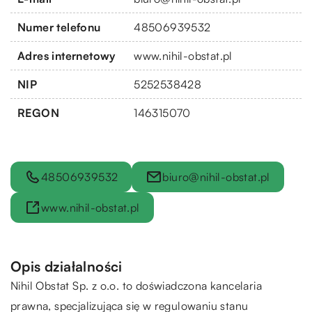
Numer telefonu
48506939532
Adres internetowy
www.nihil-obstat.pl
NIP
5252538428
REGON
146315070
48506939532
biuro@nihil-obstat.pl
www.nihil-obstat.pl
Opis działalności
Nihil Obstat Sp. z o.o. to doświadczona kancelaria
prawna, specjalizująca się w regulowaniu stanu