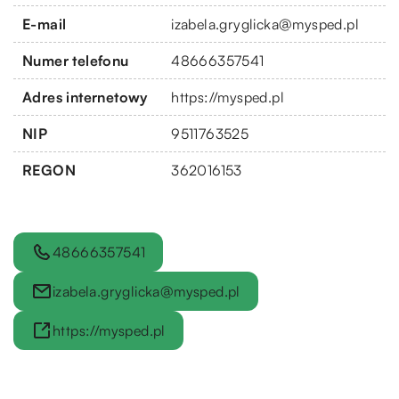
E-mail
izabela.gryglicka@mysped.pl
Numer telefonu
48666357541
Adres internetowy
https://mysped.pl
NIP
9511763525
REGON
362016153
48666357541
izabela.gryglicka@mysped.pl
https://mysped.pl