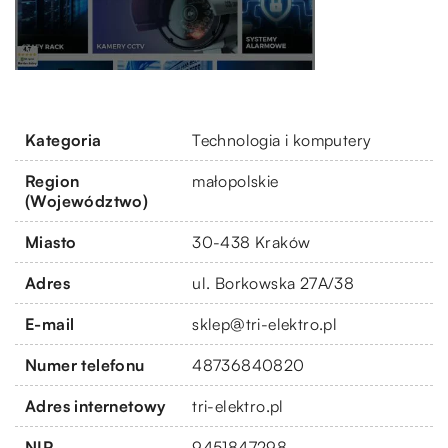
Kategoria
Technologia i komputery
Region
małopolskie
(Województwo)
Miasto
30-438 Kraków
Adres
ul. Borkowska 27A/38
E-mail
sklep@tri-elektro.pl
Numer telefonu
48736840820
Adres internetowy
tri-elektro.pl
NIP
9451847298