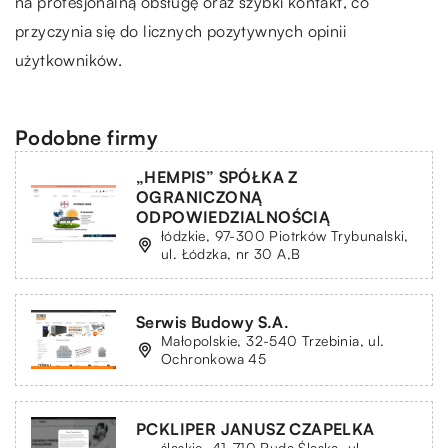
na profesjonalną obsługę oraz szybki kontakt, co
przyczynia się do licznych pozytywnych opinii
użytkowników.
Podobne firmy
„HEMPIS” SPÓŁKA Z
OGRANICZONĄ
ODPOWIEDZIALNOŚCIĄ
łódzkie, 97-300 Piotrków Trybunalski,
ul. Łódzka, nr 30 A,B
Serwis Budowy S.A.
Małopolskie, 32-540 Trzebinia, ul.
Ochronkowa 45
PCKLIPER JANUSZ CZAPELKA
śląskie, 41-710 Ruda Śląska, ul.