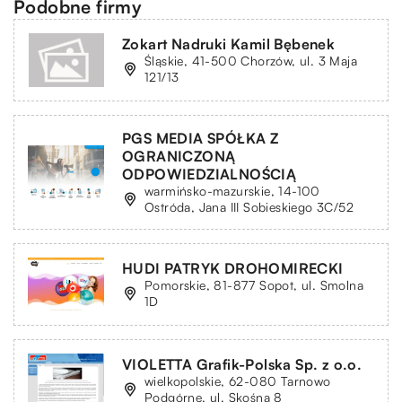
Podobne firmy
Zokart Nadruki Kamil Bębenek
Śląskie, 41-500 Chorzów, ul. 3 Maja
121/13
PGS MEDIA SPÓŁKA Z
OGRANICZONĄ
ODPOWIEDZIALNOŚCIĄ
warmińsko-mazurskie, 14-100
Ostróda, Jana III Sobieskiego 3C/52
HUDI PATRYK DROHOMIRECKI
Pomorskie, 81-877 Sopot, ul. Smolna
1D
VIOLETTA Grafik-Polska Sp. z o.o.
wielkopolskie, 62-080 Tarnowo
Podgórne, ul. Skośna 8