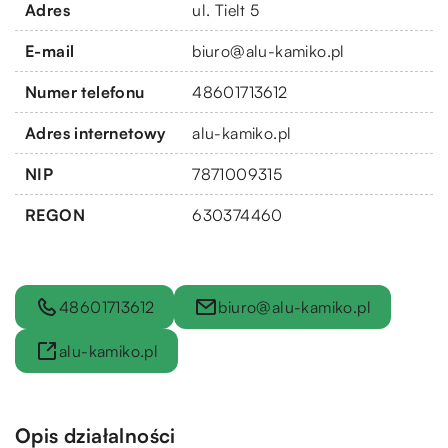
Adres
ul. Tielt 5
E-mail
biuro@alu-kamiko.pl
Numer telefonu
48601713612
Adres internetowy
alu-kamiko.pl
NIP
7871009315
REGON
630374460
48601713612
biuro@alu-kamiko.pl
alu-kamiko.pl
Opis działalności