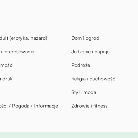
dult (erotyka, hazard)
Dom i ogród
zainteresowania
Jedzenie i napoje
omości
Podróże
i druk
Religia i duchowość
Styl i moda
ci / Pogoda / Informacje
Zdrowie i fitness