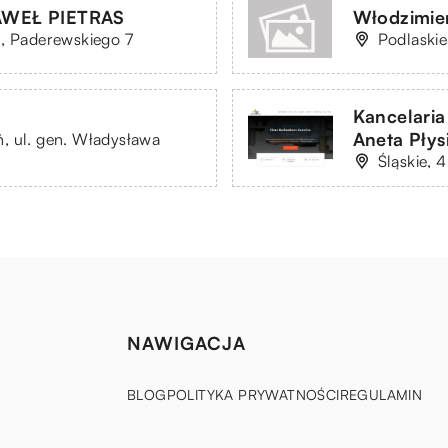
WEŁ PIETRAS
Włodzimie
ń, Paderewskiego 7
Podlaskie
Kancelari
Aneta Płys
, ul. gen. Władysława
Śląskie, 
NAWIGACJA
BLOG
POLITYKA PRYWATNOŚCI
REGULAMIN