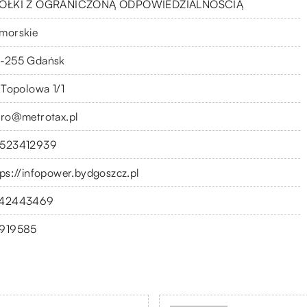
ÓŁKI Z OGRANICZONĄ ODPOWIEDZIALNOŚCIĄ
morskie
-255 Gdańsk
. Topolowa 1/1
uro@metrotax.pl
523412939
tps://infopower.bydgoszcz.pl
42443469
919585