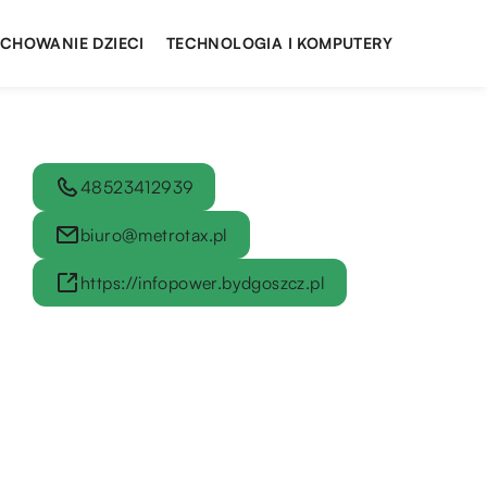
YCHOWANIE DZIECI
TECHNOLOGIA I KOMPUTERY
48523412939
biuro@metrotax.pl
https://infopower.bydgoszcz.pl