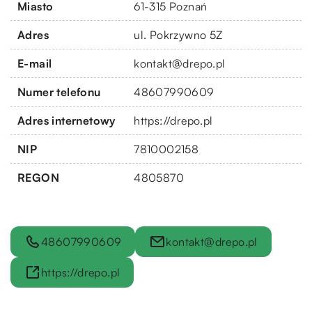
Miasto
61-315 Poznań
Adres
ul. Pokrzywno 5Z
E-mail
kontakt@drepo.pl
Numer telefonu
48607990609
Adres internetowy
https://drepo.pl
NIP
7810002158
REGON
4805870
48607990609
kontakt@drepo.pl
https://drepo.pl