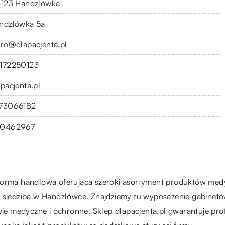
-123 Handzlówka
ndzlówka 5a
uro@dlapacjenta.pl
172250123
apacjenta.pl
73066182
0462967
forma handlowa oferująca szeroki asortyment produktów medycz
iedzibą w Handzlówce. Znajdziemy tu wyposażenie gabinetów
uwie medyczne i ochronne. Sklep dlapacjenta.pl gwarantuje pr