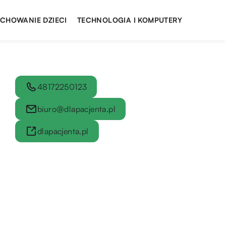
YCHOWANIE DZIECI
TECHNOLOGIA I KOMPUTERY
48172250123
biuro@dlapacjenta.pl
dlapacjenta.pl