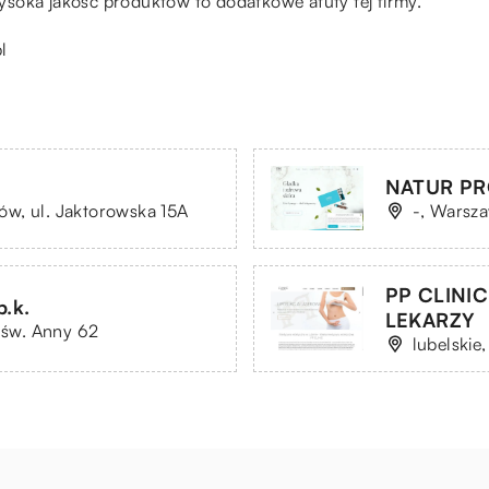
soka jakość produktów to dodatkowe atuty tej firmy.
l
NATUR PRO
w, ul. Jaktorowska 15A
-, Warsza
PP CLINI
.k.
LEKARZY
. św. Anny 62
lubelskie