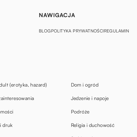
NAWIGACJA
BLOG
POLITYKA PRYWATNOŚCI
REGULAMIN
dult (erotyka, hazard)
Dom i ogród
zainteresowania
Jedzenie i napoje
omości
Podróże
i druk
Religia i duchowość