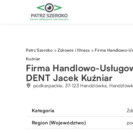
Patrz Szeroko
»
Zdrowie i fitness
»
Firma Handlowo-U
Kuźniar
Firma Handlowo-Usługo
DENT Jacek Kuźniar
podkarpackie, 37-123 Handzlówka, Handzlówk
Kategoria
Zdr
Region (Województwo)
po