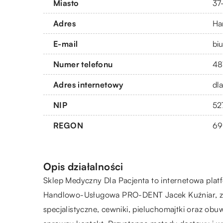
Miasto
37
Adres
Ha
E-mail
bi
Numer telefonu
48
Adres internetowy
dl
NIP
52
REGON
69
Opis działalności
Sklep Medyczny Dla Pacjenta to internetowa plat
Handlowo-Usługowa PRO-DENT Jacek Kuźniar, z s
specjalistyczne, cewniki, pieluchomajtki oraz ob