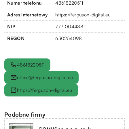
Numer telefonu
48618220511
Adres internetowy
https://ferguson-digital.eu
NIP
7771004488
REGON
630254098
48618220511
office@ferguson-digital.eu
https://ferguson-digital.eu
Podobne firmy
DOMUS sp. z o.o. sp. k.