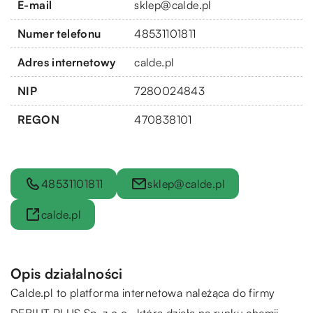
E-mail
sklep@calde.pl
Numer telefonu
48531101811
Adres internetowy
calde.pl
NIP
7280024843
REGON
470838101
48531101811
sklep@calde.pl
calde.pl
Opis działalności
Calde.pl to platforma internetowa należąca do firmy
DEBIUT PLUS Sp. z o.o., która działa na rynku chemii