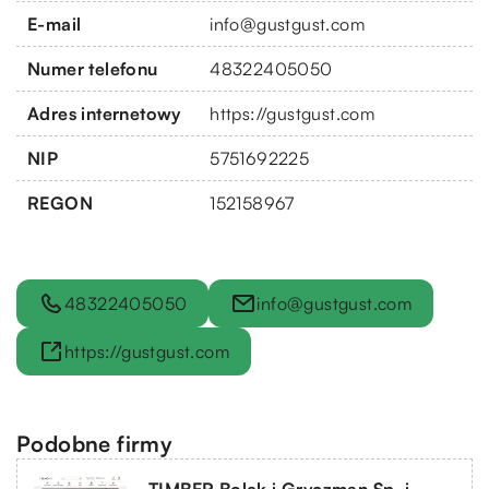
E-mail
info@gustgust.com
Numer telefonu
48322405050
Adres internetowy
https://gustgust.com
NIP
5751692225
REGON
152158967
48322405050
info@gustgust.com
https://gustgust.com
Podobne firmy
TIMBER Bolek i Gryczman Sp. j.