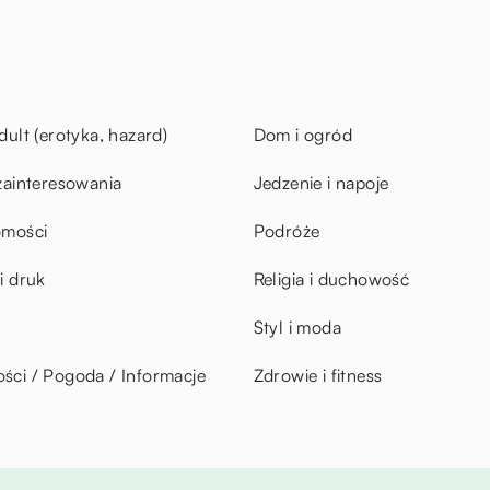
dult (erotyka, hazard)
Dom i ogród
zainteresowania
Jedzenie i napoje
omości
Podróże
i druk
Religia i duchowość
Styl i moda
ci / Pogoda / Informacje
Zdrowie i fitness