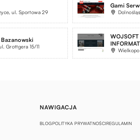
Gami Serw
zyce, ul. Sportowa 29
Dolnośląs
WOJSOFT
w Bazanowski
INFORMATY
l. Grottgera 15/11
Wielkopol
NAWIGACJA
BLOG
POLITYKA PRYWATNOŚCI
REGULAMIN