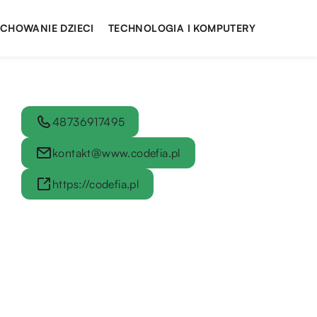
YCHOWANIE DZIECI
TECHNOLOGIA I KOMPUTERY
48736917495
kontakt@www.codefia.pl
https://codefia.pl