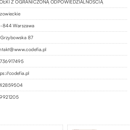
ÓŁKI Z OGRANICZONĄ ODPOWIEDZIALNOŚCIĄ
zowieckie
-844 Warszawa
. Grzybowska 87
ntakt@www.codefia.pl
736917495
ps://codefia.pl
42859504
9921205