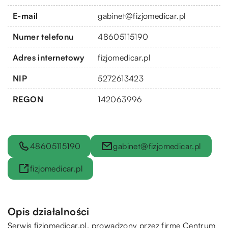
E-mail
gabinet@fizjomedicar.pl
Numer telefonu
48605115190
Adres internetowy
fizjomedicar.pl
NIP
5272613423
REGON
142063996
48605115190
gabinet@fizjomedicar.pl
fizjomedicar.pl
Opis działalności
Serwis fizjomedicar.pl, prowadzony przez firmę Centrum