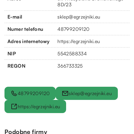
8D/23
E-mail
sklep@egrzejniki.eu
Numer telefonu
48799209120
Adres internetowy
https://egrzejniki.eu
NIP
5542588334
REGON
366733325
48799209120
sklep@egrzejniki.eu
https://egrzejniki.eu
Podobne firmy