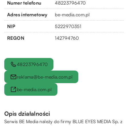
Numer telefonu
48223796470
Adres internetowy
be-media.com.pl
NIP
5222970351
REGON
142794760
48223796470
reklama@be-media.com.pl
be-media.com.pl
Opis działalności
Serwis BE Media należy do firmy BLUE EYES MEDIA Sp. z