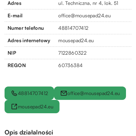
Adres
ul. Techniczna, nr 4, lok. 51
E-mail
office@mousepad24.eu
Numer telefonu
48814707412
Adres internetowy
mousepad24.eu
NIP
7122860322
REGON
60736384
48814707412
office@mousepad24.eu
mousepad24.eu
Opis działalności