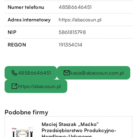
Numer telefonu
48586646451
Adres internetowy
https://abacosun.pl
NIP
5861815798
REGON
191354014
48586646451
kasia@abacosun.com.pl
https://abacosun.pl
Podobne firmy
Maciej Staszak „Maćko”
Przedsiębiorstwo Produkcyjno-
Handlowo-Usługowe